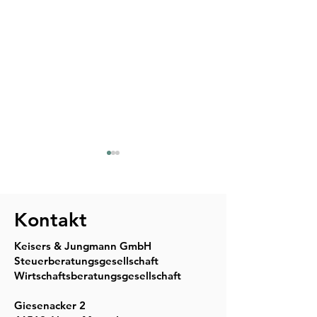
Kontakt
Keisers & Jungmann GmbH
Steuerberatungsgesellschaft
Unser Mandanten-
Unser Mandant
Wirtschaftsberatungsgesellschaft
Rundschreiben für Juli
Rundschreiben für J
2026
2026
Giesenacker 2