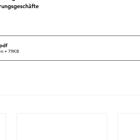
rungsgeschäfte
.pdf
en • 79KB