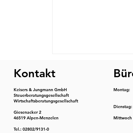
Kontakt
Bür
 1
Keisers & Jungmann GmbH
Montag: 0
Steuerberatungsgesellschaft
13:30 
Wirtschaftsberatungsgesellschaft
Dienstag:
Unser Mandanten-
Giesenacker 2
46519 Alpen-Menzelen
Mittwoch 
Rundschreiben für August
08:00 
2026
Tel.: 02802/9131-0
13:30 